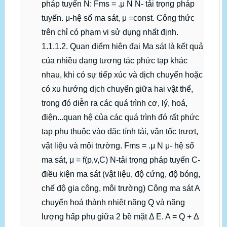
pháp tuyến N: Fms = .μ N N- tải trọng pháp
tuyến. μ-hệ số ma sát, μ =const. Công thức
trên chỉ có phạm vi sử dụng nhất định.
1.1.1.2. Quan điểm hiện đại Ma sát là kết quả
của nhiều dạng tương tác phức tạp khác
nhau, khi có sự tiếp xúc và dịch chuyển hoặc
có xu hướng dịch chuyển giữa hai vật thể,
trong đó diễn ra các quá trình cơ, lý, hoá,
điện...quan hệ của các quá trình đó rất phức
tạp phụ thuộc vào đặc tính tải, vận tốc trượt,
vật liệu và môi trường. Fms = .μ N μ- hệ số
ma sát, μ = f(p,v,C) N-tải trọng pháp tuyến C-
điều kiện ma sát (vật liệu, độ cứng, độ bóng,
chế độ gia công, môi trường) Công ma sát A
chuyển hoá thành nhiệt năng Q và năng
lượng hấp phụ giữa 2 bề mặt Δ E. A = Q + Δ