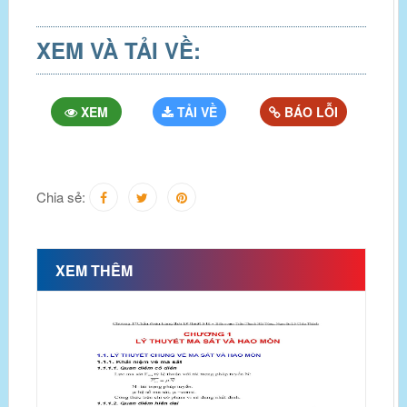
XEM VÀ TẢI VỀ:
XEM
TẢI VỀ
BÁO LỖI
Chia sẻ:
XEM THÊM