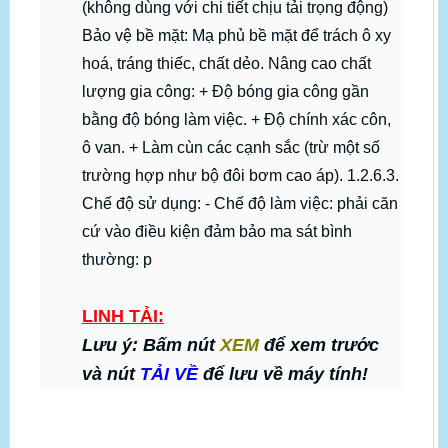
LINH TẢI:
Lưu ý: Bấm nút
XEM
để xem trước
và nút
TẢI VỀ
để lưu về máy tính!