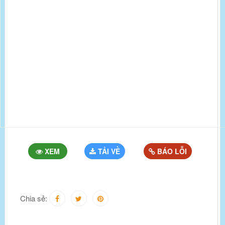
XEM
TẢI VỀ
BÁO LỖI
Chia sẻ: