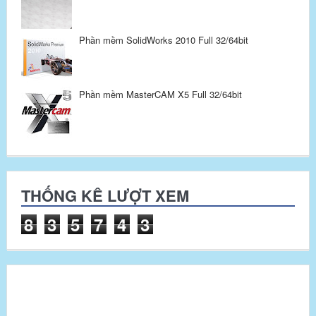
Phần mềm SolidWorks 2010 Full 32/64bit
Phần mềm MasterCAM X5 Full 32/64bit
THỐNG KÊ LƯỢT XEM
8
3
5
7
4
3