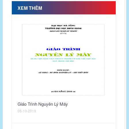
XEM THÊM
Giáo Trình Nguyên Lý Máy
Chu
05-10-2019
04-1