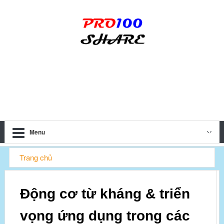
Menu
Trang chủ
Động cơ từ kháng & triển vọng ứng dụng trong các hệ
Động cơ từ kháng & triển
thống Mechatronics
vọng ứng dụng trong các