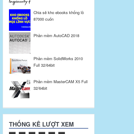
Chia sẻ kho ebooks khổng lồ
87000 cuốn
Phần mềm AutoCAD 2018
Phần mềm SolidWorks 2010
Full 32/64bit
Phần mềm MasterCAM X5 Full
32/64bit
THỐNG KÊ LƯỢT XEM