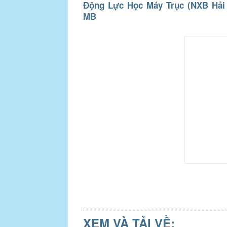
Động Lực Học Máy Trục (NXB Hải P
MB
XEM VÀ TẢI VỀ: