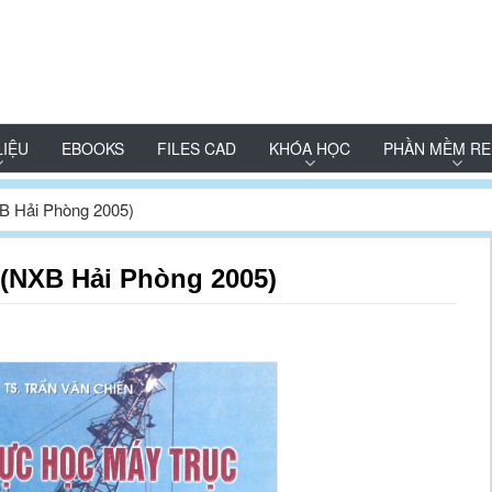
LIỆU
EBOOKS
FILES CAD
KHÓA HỌC
PHẦN MỀM RE
B Hải Phòng 2005)
(NXB Hải Phòng 2005)