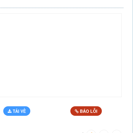
TẢI VỀ
BÁO LỖI