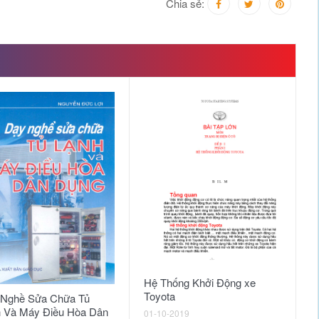
Chia sẻ:
C
Hệ Thống Khởi Động xe
C
Toyota
 Nghề Sửa Chữa Tủ
 Và Máy Điều Hòa Dân
26
01-10-2019