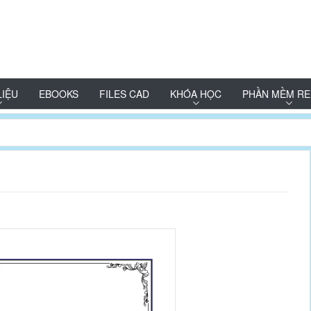
LIỆU
EBOOKS
FILES CAD
KHÓA HỌC
PHẦN MỀM RE