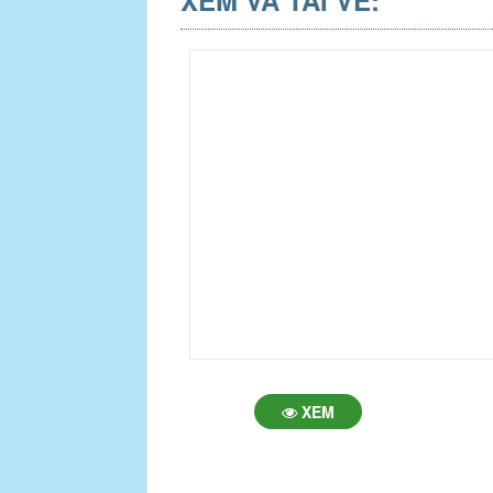
XEM VÀ TẢI VỀ:
XEM