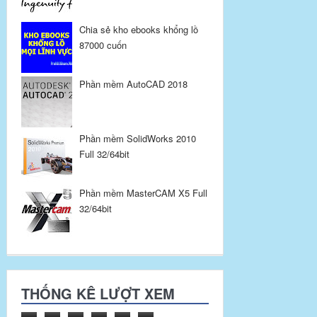
Chia sẻ kho ebooks khổng lồ
87000 cuốn
Phần mềm AutoCAD 2018
Phần mềm SolidWorks 2010
Full 32/64bit
Phần mềm MasterCAM X5 Full
32/64bit
THỐNG KÊ LƯỢT XEM