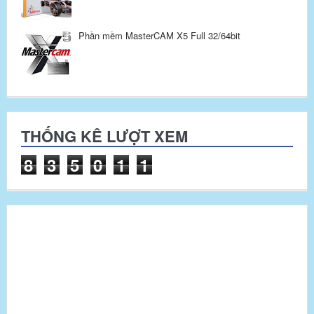
Phần mềm MasterCAM X5 Full 32/64bit
THỐNG KÊ LƯỢT XEM
8
3
5
0
1
1