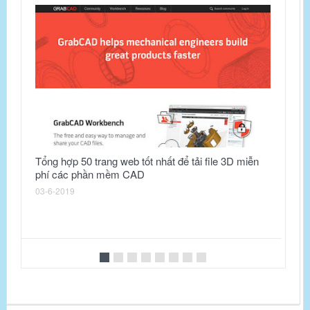
Tổng hợp 50 trang web tốt nhất để tải file 3D miễn
phí các phần mềm CAD
Ch
03-6-2019
01