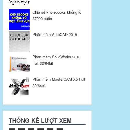
Chia sẻ kho ebooks khổng lồ
87000 cuốn
Phần mềm AutoCAD 2018
Phần mềm SolidWorks 2010
Full 32/64bit
Phần mềm MasterCAM X5 Full
32/64bit
THỐNG KÊ LƯỢT XEM