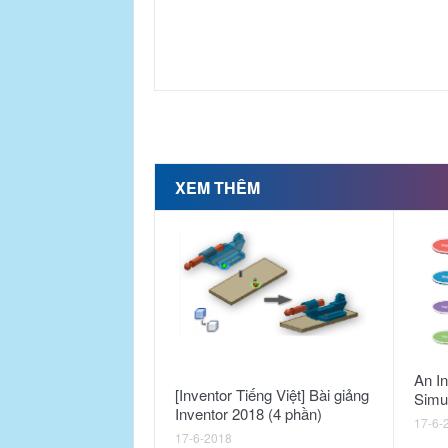
XEM THÊM
An In
[Inventor Tiếng Việt] Bài giảng
Simul
Inventor 2018 (4 phần)
17-6-
17-6-2018