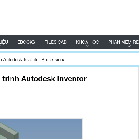
LIỆU
EBOOKS
FILES CAD
KHÓA HỌC
PHẦN MỀM RE
ình Autodesk Inventor Professional
o trình Autodesk Inventor