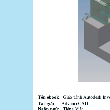
Tên ebook:
Giáo trình Autodesk Inve
Tác giả:
AdvanceCAD
Ngôn ngữ:
Tiếng Việt