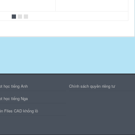
ot học tiếng Anh
Chính sách quyền riêng tư
ot học tiếng Nga
ện Files CAD khổng lồ