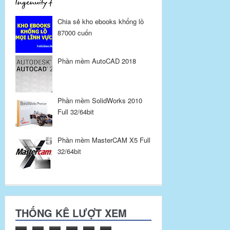
Chia sẻ kho ebooks khổng lồ
87000 cuốn
Phần mềm AutoCAD 2018
Phần mềm SolidWorks 2010
Full 32/64bit
Phần mềm MasterCAM X5 Full
32/64bit
THỐNG KÊ LƯỢT XEM