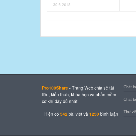
30-6-2018
Chát b
Pro100Share
- Trang Web chia sẻ tài
liệu, kiến thức, khóa học và phần mềm
Chát b
cơ khí đầy đủ nhất!
Thư vi
Hiện có
542
bài viết
và
1250
bình luận