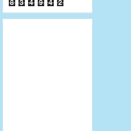
8
3
4
9
4
2
Phần mềm SolidWorks 2018
Full (64bit Only)
Tổng hợp link tải phần mềm
16-3-2018
SolidWorks và SolidCAM các
phiên bản
17-3-2018