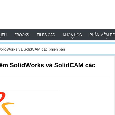
LIỆU
EBOOKS
FILES CAD
KHÓA HỌC
PHẦN MỀM RE
SolidWorks và SolidCAM các phiên bản
mềm SolidWorks và SolidCAM các